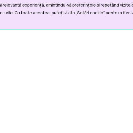
i relevantă experiență, amintindu-vă preferințele și repetând vizitele
i Utile
Departamente
-urile. Cu toate acestea, puteți vizita „Setări cookie” pentru a furni
casa
Echipă mobilă
Violență domestică
formatii generale
Cardul European pentru
oiecte/Achiziții
Dizabilitate
formații de interes public
omunicate de presă
gislație
ontact