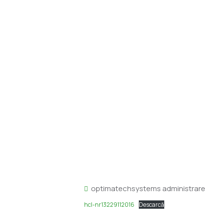
HOTĂRÂRE PRIVIND APR
SOCIALE SI PROTECȚI
SE
optimatechsystems administrare
hcl-nr13229112016
Descarcă