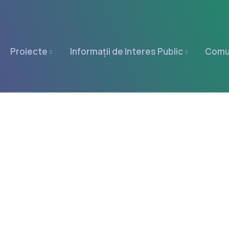
Proiecte
Informații de Interes Public
Comu
Home
Strategie Locală de Dezvoltare a Serviilor Sociale
E ÎN DOMENIUL ASISTENȚEI SOCIALE SI PROTECȚIEI DREPTURIL
PENTRU ANII 2016 – 2020