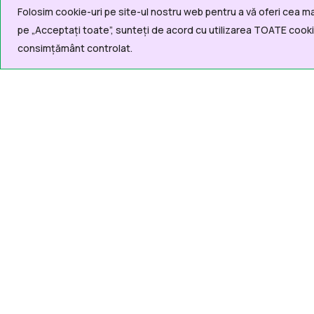
Folosim cookie-uri pe site-ul nostru web pentru a vă oferi cea ma
Linkur
pe „Acceptați toate”, sunteți de acord cu utilizarea TOATE cookie
consimțământ controlat.
A
In
Pr
Contact
In
021.310.17.31
C
office@dgaspc5.ro
Le
Str. Fabrica de Chibrituri nr. 9-11,
C
sector 5