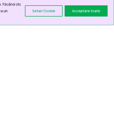
. Făcând clic
za un
Setari Cookie
Acceptare toate
Pentru solicitari
online, adresate
institutiei, este
necesară crearea
unui cont în
platforma
ConectX
Accesând din browser linkul –
secțiunea „Înregistrare”.