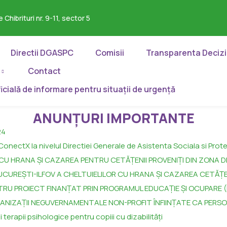
e Chibrituri nr. 9-11, sector 5
Directii DGASPC
Comisii
Transparenta Deciz
Contact
ficială de informare pentru situații de urgență
ANUNȚURI IMPORTANTE
24
ectX la nivelul Directiei Generale de Asistenta Sociala si Prote
 CU HRANA ȘI CAZAREA PENTRU CETĂȚENII PROVENIȚI DIN ZONA 
UCUREŞTI-ILFOV A CHELTUIELILOR CU HRANA ŞI CAZAREA CETĂŢE
TRU PROIECT FINANŢAT PRIN PROGRAMUL EDUCAȚIE ȘI OCUPARE (
RGANIZAȚII NEGUVERNAMENTALE NON-PROFIT ÎNFIINȚATE CA PERSO
 terapii psihologice pentru copiii cu dizabilități