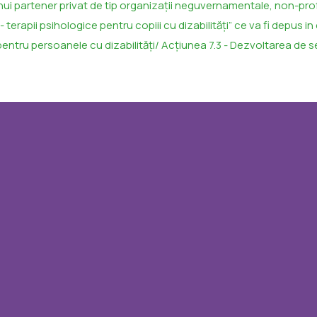
i partener privat de tip organizații neguvernamentale, non-profi
i - terapii psihologice pentru copiii cu dizabilități” ce va fi depus
pentru persoanele cu dizabilități/ Acțiunea 7.3 - Dezvoltarea de serv