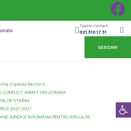
Telefon Contact
ionala
021.310.17.31
SESIZARI
ctia Copilului Sector 5
DE CONFLICT ARMAT DIN UCRAINA
NILOR STRĂINI
Deschide b
PEO) 2021-2027
ANE JURIDICE ÎN ROMÂNIA PENTRU APELUL DE