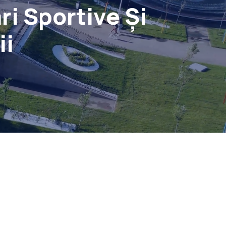
i Sportive Și
ii