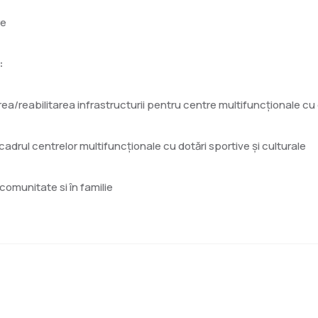
re
:
/reabilitarea infrastructurii pentru centre multifuncționale cu d
 cadrul centrelor multifuncționale cu dotări sportive și culturale
 comunitate si în familie