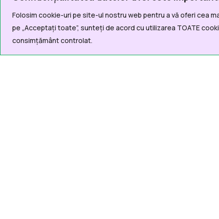
Folosim cookie-uri pe site-ul nostru web pentru a vă oferi cea ma
Linkur
pe „Acceptați toate”, sunteți de acord cu utilizarea TOATE cookie
consimțământ controlat.
Acas
Inform
Proiec
Contact
Inform
Comun
021.310.17.31
Legisl
office@dgaspc5.ro
Str. Fabrica de Chibrituri nr. 9-11,
Conta
sector 5