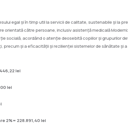
lui egal și în timp util la servicii de calitate, sustenabile și la pre
ire orientată către persoane, inclusiv asistență medicală Moderni
ie socială, acordând o atenție deosebită copiilor și grupurilor def
, precum și a eficacității și rezilienței sistemelor de sănătate și a 
446,22 lei
00 lei
i
re 2%= 228.891,40 lei