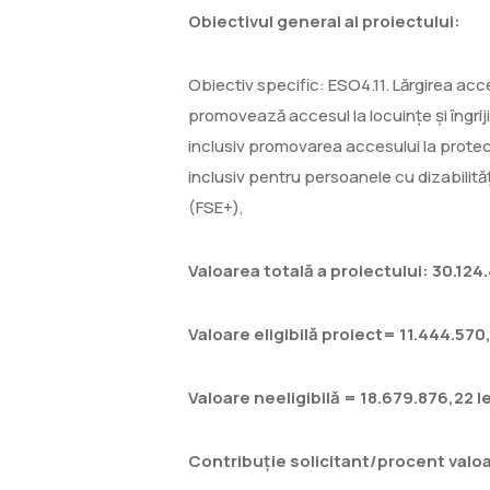
Obiectivul general al proiectului:
Obiectiv specific: ESO4.11. Lărgirea accesu
promovează accesul la locuințe și îngrij
inclusiv promovarea accesului la protecț
inclusiv pentru persoanele cu dizabilități
(FSE+),
Valoarea totală a proiectului: 30.124.
Valoare eligibilă proiect= 11.444.570,
Valoare neeligibilă = 18.679.876,22 le
Contribuție solicitant/procent valoa