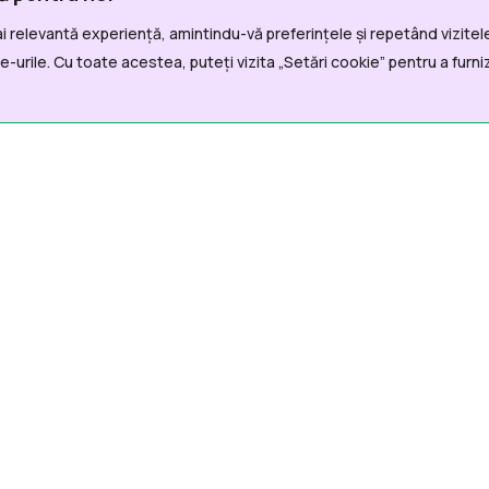
i relevantă experiență, amintindu-vă preferințele și repetând vizitele
i Utile
Departamente
-urile. Cu toate acestea, puteți vizita „Setări cookie” pentru a furni
a
Echipă mobilă
atii generale
Violență domestică
te/Achiziții
ații de interes public
Cardul European pentru
icate de presă
Dizabilitate
ație
ct