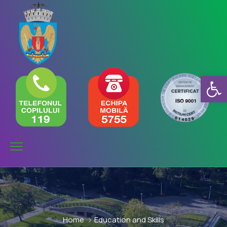
Deschide b
Home
Education and Skills