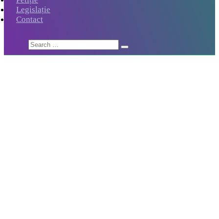
Legislație
Contact
Home
Domeniul protecţiei persoanelor vârstnice şi a altor persoane adulte
aflate în situaţii de dificultate
Domeniul protecţiei persoanelor
vârstnice şi a altor persoane adulte aflate
în situaţii de dificultate