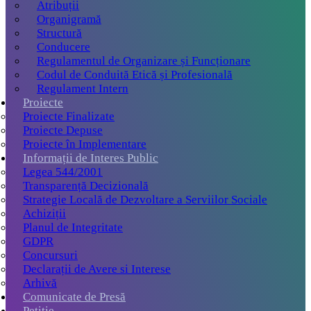
Atribuții
Organigramă
Structură
Conducere
Regulamentul de Organizare și Funcționare
Codul de Conduită Etică și Profesională
Regulament Intern
Proiecte
Proiecte Finalizate
Proiecte Depuse
Proiecte în Implementare
Informații de Interes Public
Legea 544/2001
Transparență Decizională
Strategie Locală de Dezvoltare a Serviilor Sociale
Achiziții
Planul de Integritate
GDPR
Concursuri
Declarații de Avere si Interese
Arhivă
Comunicate de Presă
Petiție