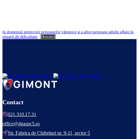
în domeniul protecţiei persoanelor vârstnice şi a altor persoane adulte aflate în
situaţii de dificultate
Descarcă
Contact
021.310.17.31
office@dgaspc5.ro
Str. Fabrica de Chibrituri nr. 9-11, sector 5