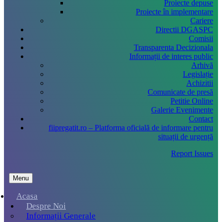
Proiecte depuse
Proiecte în implementare
Cariere
Directii DGASPC
Comisii
Transparenta Decizionala
Informații de interes public
Arhivă
Legislație
Achizitii
Comunicate de presă
Petitie Online
Galerie Evenimente
Contact
fiipregatit.ro – Platforma oficială de informare pentru
situații de urgență
Report Issues
Menu
Acasa
Despre Noi
Informații Generale