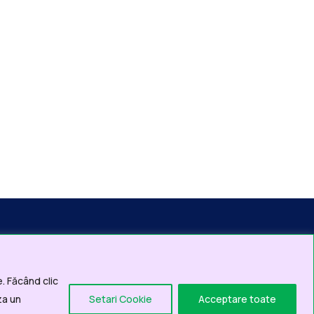
. Făcând clic
Pentru solicitari
za un
Setari Cookie
Acceptare toate