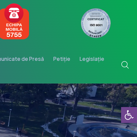
unicate de Presă
Petiție
Legislație
Deschide b