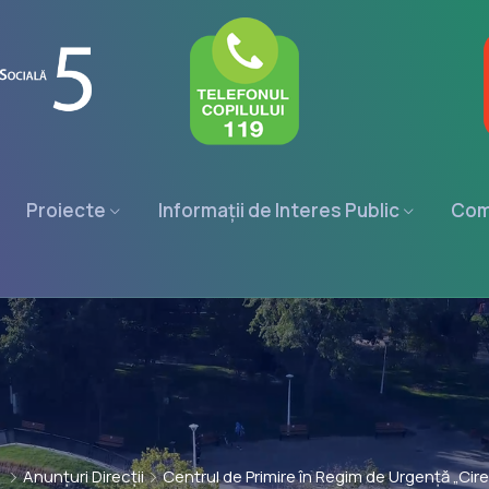
Proiecte
Informații de Interes Public
Com
e
Anunțuri Direcții
Centrul de Primire în Regim de Urgență „Cireșa