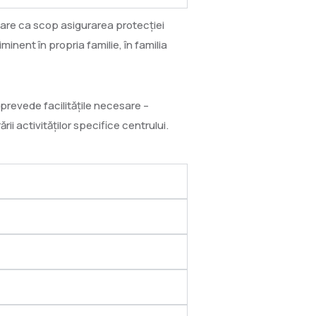
C, are ca scop asigurarea protecției
minent în propria familie, în familia
, prevede facilitățile necesare –
i activităților specifice centrului.