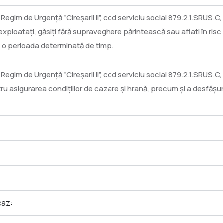
n Regim de Urgență “Cireșarii II”, cod serviciu social 879.2.1.SRUS.
 exploatați, găsiți fără supraveghere părintească sau aflati în risc i
pe o perioada determinată de timp.
n Regim de Urgență “Cireșarii II”, cod serviciu social 879.2.1.SRUS.C
 asigurarea condițiilor de cazare și hrană, precum și a desfășurări
caz: