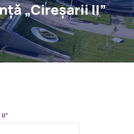
ță „Cireșarii II”
II”