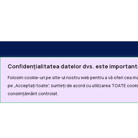
Confidențialitatea datelor dvs. este important
Folosim cookie-uri pe site-ul nostru web pentru a vă oferi cea ma
Linkur
pe „Acceptați toate”, sunteți de acord cu utilizarea TOATE cookie
consimțământ controlat.
Acas
Inform
Proiec