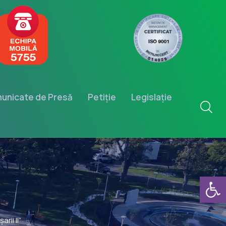
unicate de Presă
Petiție
Legislație
Deschide b
rii II”