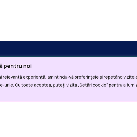
ă pentru noi
i relevantă experiență, amintindu-vă preferințele și repetând vizitele
i Utile
Departamente
-urile. Cu toate acestea, puteți vizita „Setări cookie” pentru a furni
a
Echipă mobilă
atii generale
Violență domestică
te/Achiziții