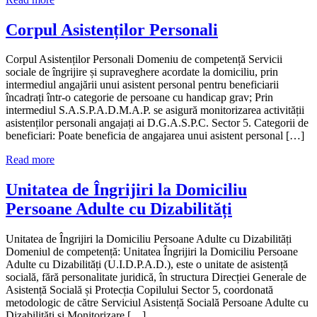
Corpul Asistenților Personali
Corpul Asistenților Personali Domeniu de competență Servicii
sociale de îngrijire și supraveghere acordate la domiciliu, prin
intermediul angajării unui asistent personal pentru beneficiarii
încadrați într-o categorie de persoane cu handicap grav; Prin
intermediul S.A.S.P.A.D.M.A.P. se asigură monitorizarea activității
asistenților personali angajați ai D.G.A.S.P.C. Sector 5. Categorii de
beneficiari: Poate beneficia de angajarea unui asistent personal […]
Read more
Unitatea de Îngrijiri la Domiciliu
Persoane Adulte cu Dizabilități
Unitatea de Îngrijiri la Domiciliu Persoane Adulte cu Dizabilități
Domeniul de competență: Unitatea Îngrijiri la Domiciliu Persoane
Adulte cu Dizabilități (U.I.D.P.A.D.), este o unitate de asistență
socială, fără personalitate juridică, în structura Direcției Generale de
Asistență Socială și Protecția Copilului Sector 5, coordonată
metodologic de către Serviciul Asistență Socială Persoane Adulte cu
Dizabilități și Monitorizare […]