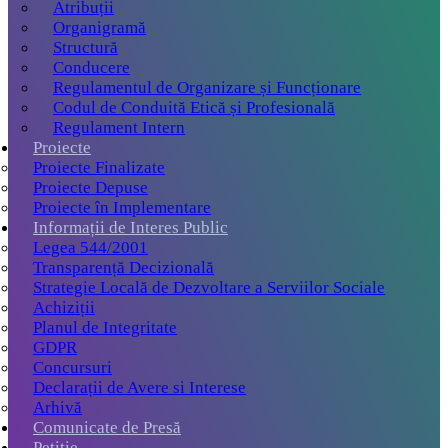
Atribuții
Organigramă
Structură
Conducere
Regulamentul de Organizare și Funcționare
Codul de Conduită Etică și Profesională
Regulament Intern
Proiecte
Proiecte Finalizate
Proiecte Depuse
Proiecte în Implementare
Informații de Interes Public
Legea 544/2001
Transparență Decizională
Strategie Locală de Dezvoltare a Serviilor Sociale
Achiziții
Planul de Integritate
GDPR
Concursuri
Declarații de Avere si Interese
Arhivă
Comunicate de Presă
Petiție