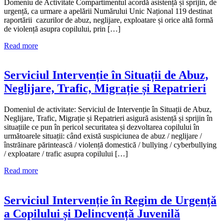
Domeniu de Activitate Compartimentul acordă asistență și sprijin, de
urgență, ca urmare a apelării Numărului Unic Național 119 destinat
raportării cazurilor de abuz, neglijare, exploatare și orice altă formă
de violență asupra copilului, prin […]
Read more
Serviciul Intervenție în Situații de Abuz,
Neglijare, Trafic, Migrație și Repatrieri
Domeniul de activitate: Serviciul de Intervenție în Situații de Abuz,
Neglijare, Trafic, Migrație și Repatrieri asigură asistență și sprijin în
situațiile ce pun în pericol securitatea și dezvoltarea copilului în
următoarele situații: când există suspiciunea de abuz / neglijare /
înstrăinare părintească / violență domestică / bullying / cyberbullying
/ exploatare / trafic asupra copilului […]
Read more
Serviciul Intervenție în Regim de Urgență
a Copilului și Delincvență Juvenilă