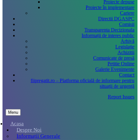
Proiecte depuse
Proiecte în implementare
Cariere
Directii DGASPC
Comisii
Transparenta Decizionala
Informații de interes public
Arhivă
Legislație
Achizitii
Comunicate de presă
Petitie Online
Galerie Evenimente
Contact
fiipregatit.ro – Platforma oficială de informare pentru
situații de urgență
Report Issues
Menu
Acasa
Despre Noi
Informații Generale