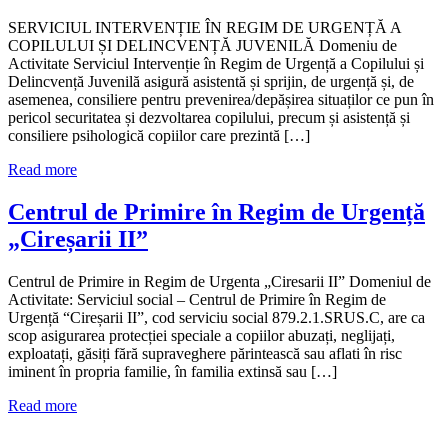
SERVICIUL INTERVENȚIE ÎN REGIM DE URGENȚĂ A
COPILULUI ȘI DELINCVENȚĂ JUVENILĂ Domeniu de
Activitate Serviciul Intervenție în Regim de Urgență a Copilului și
Delincvență Juvenilă asigură asistentă și sprijin, de urgență și, de
asemenea, consiliere pentru prevenirea/depășirea situaților ce pun în
pericol securitatea și dezvoltarea copilului, precum și asistență și
consiliere psihologică copiilor care prezintă […]
Read more
Centrul de Primire în Regim de Urgență
„Cireșarii II”
Centrul de Primire in Regim de Urgenta „Ciresarii II” Domeniul de
Activitate: Serviciul social – Centrul de Primire în Regim de
Urgență “Cireșarii II”, cod serviciu social 879.2.1.SRUS.C, are ca
scop asigurarea protecției speciale a copiilor abuzați, neglijați,
exploatați, găsiți fără supraveghere părintească sau aflati în risc
iminent în propria familie, în familia extinsă sau […]
Read more