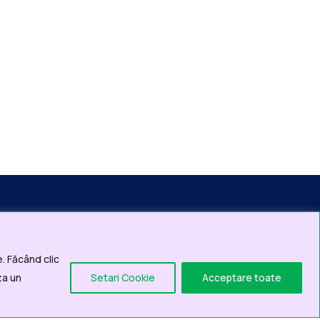
. Făcând clic
Pentru solicitari
za un
Setari Cookie
Acceptare toate
online, adresate