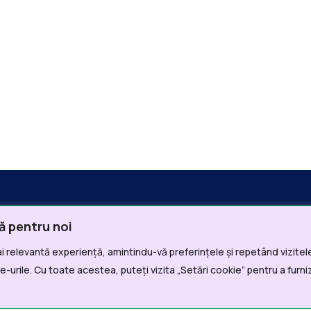
ă pentru noi
i relevantă experiență, amintindu-vă preferințele și repetând vizitele
i Utile
Departamente
-urile. Cu toate acestea, puteți vizita „Setări cookie” pentru a furni
a