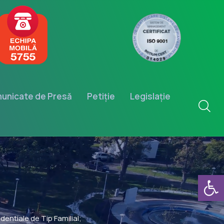
unicate de Presă
Petiție
Legislație
Deschide b
dentiale de Tip Familial;